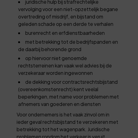
juridische hulp bij strafrechtelijke
vervolging voor een niet-opzettelijk begane
overtreding of misdrijf, en bijstand om
geleden schade op een derde te verhalen
burenrecht en erfdienstbaarheden
met betrekking tot de bedrijfspanden en
de daarbij behorende grond
op hiervoor niet genoemde
rechtsterreinen kan vaak wel advies bij de
verzekeraar worden ingewonnen
de dekking voor contractsrechtsbijstand
(overeenkomstenrecht) kent veelal
beperkingen, met name voor problemen met
afnemers van goederen en diensten
Voor ondernemers is het vaak zinvol om in
ieder geval rechtsbijstand te verzekeren met
betrekking tot het wagenpark. Juridische
problemen rondom het verkeer is veruit