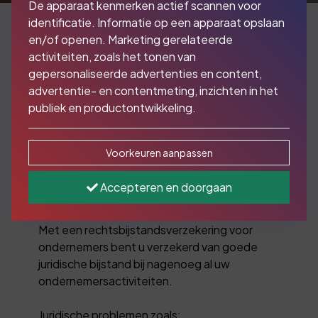
De apparaat kenmerken actief scannen voor
identificatie. Informatie op een apparaat opslaan
en/of openen. Marketing gerelateerde
activiteiten, zoals het tonen van
24/7 verzekerd van
gepersonaliseerde advertenties en content,
juridische hulp
advertentie- en contentmeting, inzichten in het
publiek en productontwikkeling.
U ontkomt er bijna niet meer aan: iedere
Voorkeuren aanpassen
ondernemer heeft wel eens een juridisch
probleem. Bijvoorbeeld met een werknemer,
Accepteren en doorgaan
de arbeidsinspectie, een leverancier, de
gemeente of over een contract.
Met een rechtsbijstandsverzekering voor
ondernemers bent u verzekerd van goede
juridische bijstand bij nagenoeg al uw
ondernemersactiviteiten.
Juridische problemen zoals: