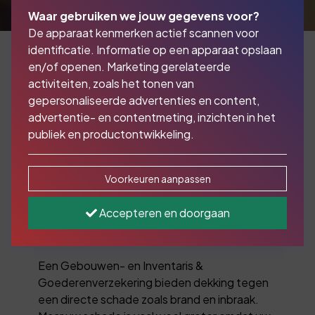
Waar gebruiken we jouw gegevens voor?
De apparaat kenmerken actief scannen voor
identificatie. Informatie op een apparaat opslaan
en/of openen. Marketing gerelateerde
activiteiten, zoals het tonen van
Met een
gepersonaliseerde advertenties en content,
bedrijfsschadeverzekering
advertentie- en contentmeting, inzichten in het
publiek en productontwikkeling.
bent u verzekerd tegen
omzetverlies, wanneer
Voorkeuren aanpassen
uw onderneming stil
Accepteren en doorgaan
komt te liggen
Een Gebouwen- en Inventaris &
Goederenverzekering bieden dekking tegen
een directe schade zoals brand en inbraak.