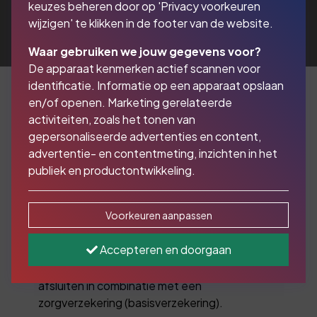
keuzes beheren door op 'Privacy voorkeuren
wijzigen' te klikken in de footer van de website.
Waar gebruiken we jouw gegevens voor?
De apparaat kenmerken actief scannen voor
identificatie. Informatie op een apparaat opslaan
en/of openen. Marketing gerelateerde
activiteiten, zoals het tonen van
Verzeker alleen de echte
gepersonaliseerde advertenties en content,
risico’s
advertentie- en contentmeting, inzichten in het
publiek en productontwikkeling.
Met een tandartsverzekering zijn ook uw
Voorkeuren aanpassen
tanden goed verzekerd. U kunt kiezen uit
3 tandartsverzekeringen. Zo zit er altijd wel 1
Accepteren en doorgaan
bij die bij u past. Goed om te weten: een
tandartsverzekering kunt u het beste
afsluiten in combinatie met een
zorgverzekering (basisverzekering).