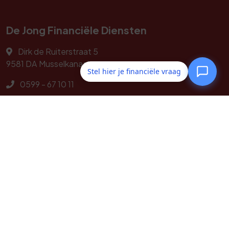
De Jong Financiële Diensten
Dirk de Ruiterstraat 5
9581 DA
Musselkanaal
Stel hier je financiële vraag
0599 - 67 10 11
info@dejongfd.nl
Navigeren
Geldzaken
Particulier
Zakelijk
Service