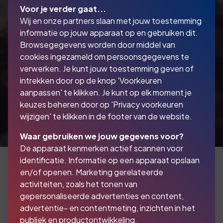
Voor je verder gaat...
Wij en onze partners slaan met jouw toestemming
informatie op jouw apparaat op en gebruiken dit.
Browsegegevens worden door middel van
cookies ingezameld om persoonsgegevens te
verwerken. Je kunt jouw toestemming geven of
intrekken door op de knop 'Voorkeuren
aanpassen' te klikken. Je kunt op elk moment je
keuzes beheren door op 'Privacy voorkeuren
wijzigen' te klikken in de footer van de website.
Waar gebruiken we jouw gegevens voor?
De apparaat kenmerken actief scannen voor
identificatie. Informatie op een apparaat opslaan
en/of openen. Marketing gerelateerde
activiteiten, zoals het tonen van
Uw quad of trike
gepersonaliseerde advertenties en content,
verzekeren? Wij weten
advertentie- en contentmeting, inzichten in het
publiek en productontwikkeling.