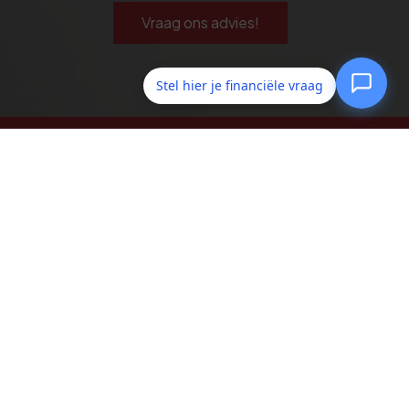
Vraag ons advies!
Stel hier je financiële vraag
De Jong Financiële Diensten
Dirk de Ruiterstraat 5
9581 DA
Musselkanaal
0599 - 67 10 11
info@dejongfd.nl
Navigeren
Geldzaken