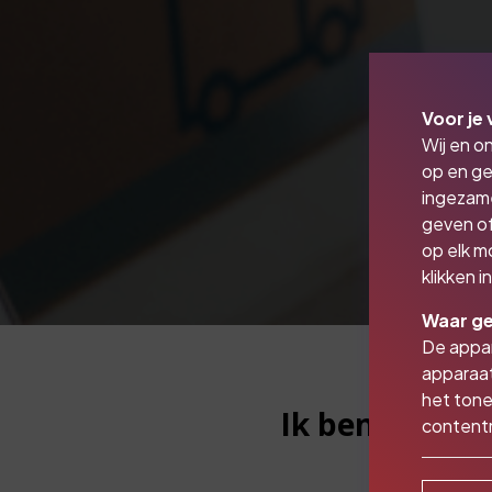
Voor je 
Wij en o
op en ge
ingezam
geven of
op elk m
klikken 
Waar ge
De appar
apparaat
het tone
Ik ben een on
contentm