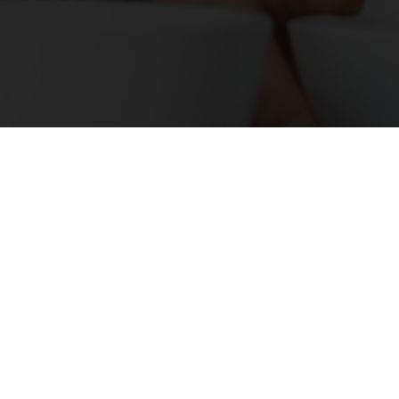
 De Jong Financiële D
een goéd advies!
Vraag ons advies!