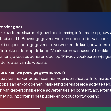
verder gaat...
nze partners slaan met jouw toestemming informatie op jouw
bruiken dit. Browsegegevens worden door middel van cooki
eld om persoonsgegevens te verwerken. Je kunt jouw toes
 intrekken door op de knop 'Voorkeuren aanpassen' te klikken
oment je keuzes beheren door op 'Privacy voorkeuren wijzigen
in de footer van de website.
bruiken we jouw gegevens voor?
aat kenmerken actief scannen voor identificatie. Informatie
 opslaan en/of openen. Marketing gerelateerde activiteiten,
n van gepersonaliseerde advertenties en content, advertent
dernemer | ZZP'er. Wat is voor m
eting, inzichten in het publiek en productontwikkeling.