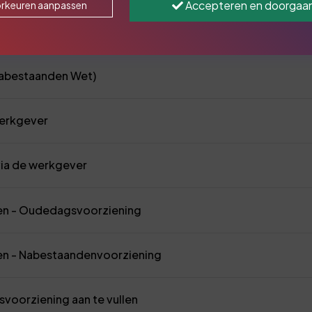
Accepteren en doorgaa
rkeuren aanpassen
 Ouderdoms Wet)
Nabestaanden Wet)
 werkgever
 via de werkgever
ngen - Oudedagsvoorziening
ngen - Nabestaandenvoorziening
voorziening aan te vullen