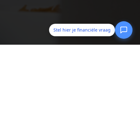
Stel hier je financiële vraag
iensten om