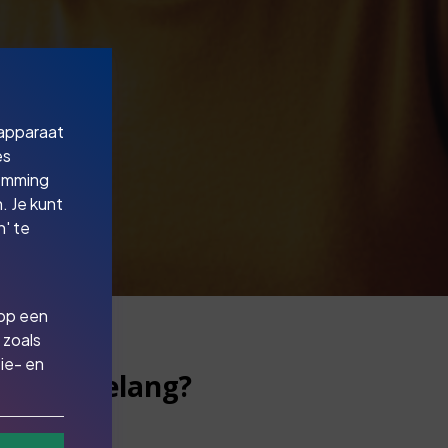
 apparaat
es
temming
. Je kunt
' te
 op een
 zoals
ie- en
ij van belang?