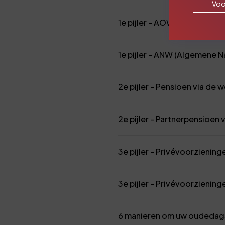
Voo
1e pijler - AOW (Algemene
1e pijler - ANW (Algemene 
2e pijler - Pensioen via de
2e pijler - Partnerpensioen
3e pijler - Privévoorzieni
3e pijler - Privévoorzieni
6 manieren om uw oudedags